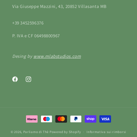
Via Giuseppe Mazzini, 43, 20852 Villasanta MB
+39 3452596376
P. IVA e CF 06498800967
Desing by
www.mlabstudios.com
Facebook
Instagram
Metodi
di
© 2026,
Parliamo di Thè
Powered by Shopify
pagamento
Informativa sui rimborsi