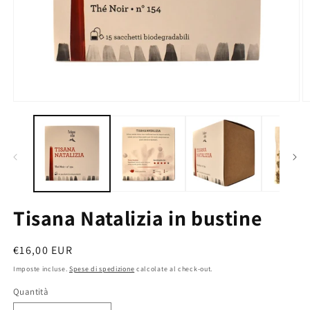
Apri
A
contenuti
c
multimediali
m
1
2
in
in
finestra
fi
modale
m
Tisana Natalizia in bustine
Prezzo
€16,00 EUR
di
Imposte incluse.
Spese di spedizione
calcolate al check-out.
listino
Quantità