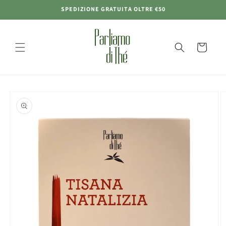
Vai
SPEDIZIONE GRATUITA OLTRE €50
direttamente
ai contenuti
Carrello
Passa alle
informazioni
sul prodotto