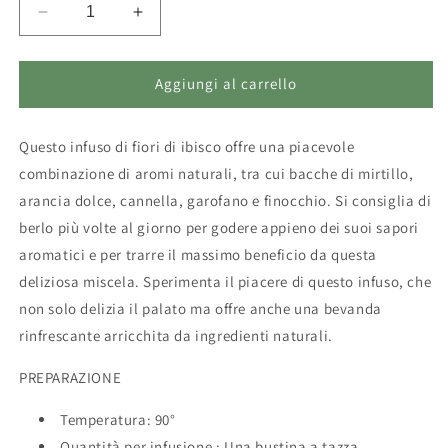
Diminuisci
Aumenta
quantità
quantità
per
per
Tisana
Tisana
Aggiungi al carrello
Natalizia
Natalizia
in
in
Questo infuso di fiori di ibisco offre una piacevole
bustine
bustine
combinazione di aromi naturali, tra cui bacche di mirtillo,
arancia dolce, cannella, garofano e finocchio. Si consiglia di
berlo più volte al giorno per godere appieno dei suoi sapori
aromatici e per trarre il massimo beneficio da questa
deliziosa miscela. Sperimenta il piacere di questo infuso, che
non solo delizia il palato ma offre anche una bevanda
rinfrescante arricchita da ingredienti naturali.
PREPARAZIONE
Temperatura: 90°
Quantità per infusione : Una bustina a tazza